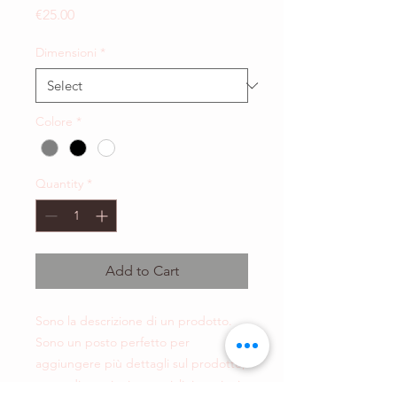
Price
€25.00
Dimensioni
*
Colore
*
Quantity
*
Add to Cart
Sono la descrizione di un prodotto. 
Sono un posto perfetto per 
aggiungere più dettagli sul prodotto, 
come dimensioni, materiali, istruzioni 