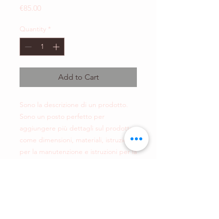
Price
€85.00
Quantity
*
Add to Cart
Sono la descrizione di un prodotto. 
Sono un posto perfetto per 
aggiungere più dettagli sul prodotto, 
come dimensioni, materiali, istruzioni 
per la manutenzione e istruzioni per la 
pulizia.
INFORMAZIONI SUL
PRODOTTO